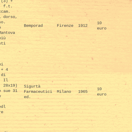
 (3) +
. f.t.
ccam.
l dorso,
so.
10
Bemporad
Firenze
1912
o
euro
Mantova
più
sti
ni
 + 4
 di
. Il
. 28x19)
Sigurtà
10
e sue 31
Farmaceutici
Milano
1965
euro
e
ed.
edl
re