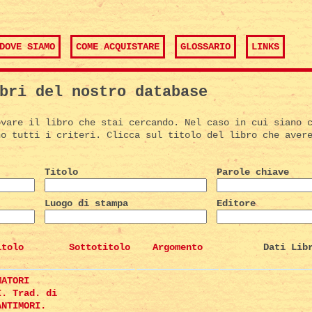
DOVE SIAMO
COME ACQUISTARE
GLOSSARIO
LINKS
bri del nostro database
ovare il libro che stai cercando. Nel caso in cui siano 
no tutti i criteri. Clicca sul titolo del libro che aver
Titolo
Parole chiave
Luogo di stampa
Editore
itolo
Sottotitolo
Argomento
Dati Lib
MATORI
I. Trad. di
ANTIMORI.