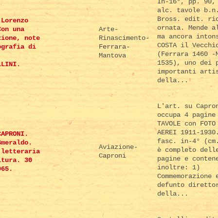
In-16°, pp. 90,
alc. tavole b.n
Bross. edit. ri
 Lorenzo
ornata. Mende a
Con una
Arte-
ma ancora inton
zione, note
Rinascimento-
COSTA il Vecchi
ografia di
Ferrara-
(Ferrara 1460 -
Mantova
1535), uno dei 
LLINI.
importanti arti
della...
L'art. su Capro
occupa 4 pagine
TAVOLE con FOTO
AEREI 1911-1930
CAPRONI.
fasc. in-4° (cm
Smeraldo.
Aviazione-
è completo dell
 letteraria
Caproni
pagine e conten
ltura. 30
inoltre: 1)
965.
Commemorazione 
defunto diretto
della...