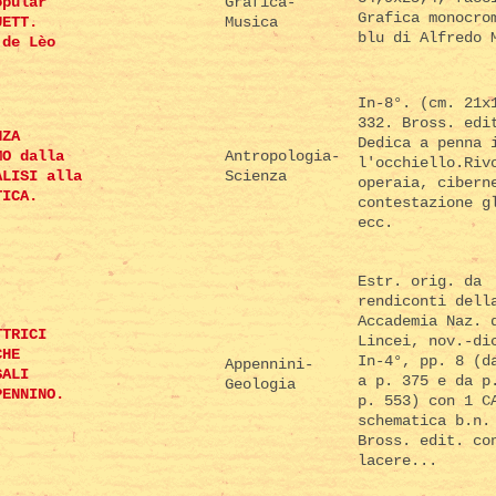
opular
Grafica-
Grafica monocro
UETT.
Musica
blu di Alfredo 
 de Lèo
.
In-8°. (cm. 21x
332. Bross. edi
NZA
Dedica a penna 
MO dalla
Antropologia-
l'occhiello.Riv
ALISI alla
Scienza
operaia, cibern
TICA.
contestazione g
ecc.
Estr. orig. da
rendiconti dell
Accademia Naz. 
TTRICI
Lincei, nov.-di
CHE
In-4°, pp. 8 (d
Appennini-
SALI
a p. 375 e da p
Geologia
PENNINO.
p. 553) con 1 C
schematica b.n.
Bross. edit. co
lacere...