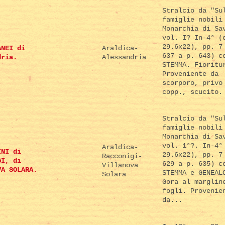
Stralcio da "Su
famiglie nobili
Monarchia di Sa
vol. I? In-4° (
29.6x22), pp. 7
ANEI di
Araldica-
637 a p. 643) c
dria.
Alessandria
STEMMA. Fioritu
Proveniente da
scorporo, privo
copp., scucito.
Stralcio da "Su
famiglie nobili
Monarchia di Sa
vol. 1°?. In-4°
Araldica-
INI di
29.6x22), pp. 7
Racconigi-
GI, di
629 a p. 635) c
Villanova
VA SOLARA.
STEMMA e GENEAL
Solara
Gora al marglin
fogli. Provenie
da...