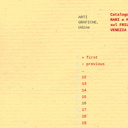
Catalog
ARTI
RARI e 
GRAFICHE,
sul FRI
Udine
VENEZIA
« first
‹ previous
…
12
13
14
15
16
17
18
19