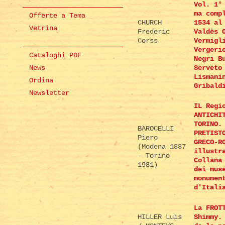
Vol. 1°
ma comp
Offerte a Tema
CHURCH
1534 al
Vetrina
Frederic
Valdès 
Corss
Vermigl
Vergeri
Cataloghi PDF
Negri B
News
Serveto
Lismani
Ordina
Gribald
Newsletter
IL Regi
ANTICHI
TORINO.
BAROCELLI
PRETIST
Piero
GRECO-R
(Modena 1887
illustr
- Torino
Collana
1981)
dei mus
monumen
d'Itali
La FROT
HILLER Luis
Shimmy.