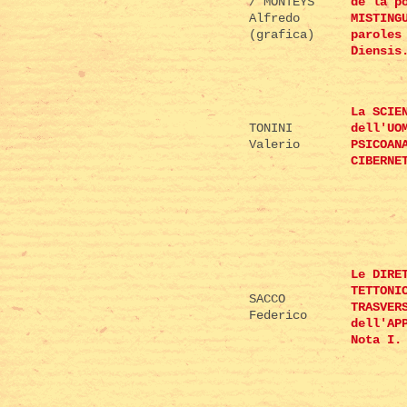
/ MONTEYS
de la p
Alfredo
MISTING
(grafica)
paroles
Diensis
La SCIE
TONINI
dell'UO
Valerio
PSICOAN
CIBERNE
Le DIRE
TETTONI
SACCO
TRASVER
Federico
dell'AP
Nota I.