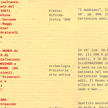
 (soltanto,
leto dal
"I Gabbiani", 5
 1557).
Eresie-
16°, pp. 408, (
Ochino
Riforma-
Cartoncino edit
i Curione
Italia '500
o Maggi
utzer
 Grataroli
ni
i.
In-16° (cm. 18,
o MUSEO di
50, (1) CON 5 p
TÀ di
piatti, e le 84
 Collezioni
ILLUSTRAZIONI i
ORICHER e
Archeologia -
e nero su carta
OMANE. (84
Preistoria -
patinata nel te
azioni).
Arte antica
Cartoncino legg
 "Itinerari
edit, Il Museo 
ei e
allora in ben a
ti
sede e ben...
a".
TADA.
Spartito musica
 Creación
34,9x25,4, facc