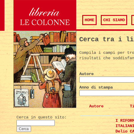
HOME
CHI SIAMO
Cerca tra i li
Compila i campi per tr
risultati che soddisfa
Autore
Anno di stampa
Autore
T
Cerca in questo sito:
I RIFOR
ITALIAN
Delio C