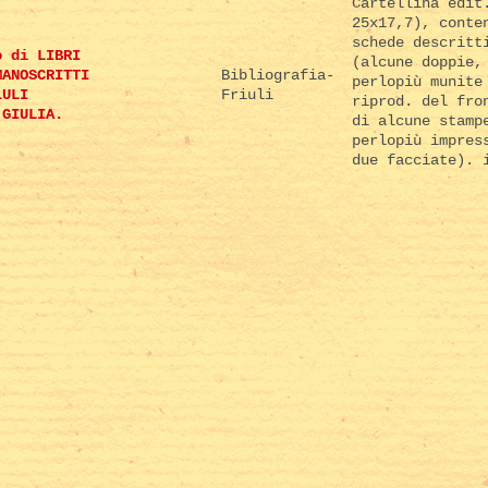
Cartellina edit
25x17,7), conte
schede descritt
o di LIBRI
(alcune doppie,
MANOSCRITTI
Bibliografia-
perlopiù munite
LULI
Friuli
riprod. del fro
 GIULIA.
di alcune stamp
perlopiù impres
due facciate). 