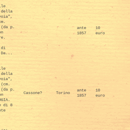
lle
 della
voia",
cm.
 (da p.
ante
10
on
1857
euro
re.
 di
 Da...
lle
 della
voia",
 (cm.
 (da p.
ante
10
Cassone?
Torino
on
1857
euro
OGIA.
e di 8
nte