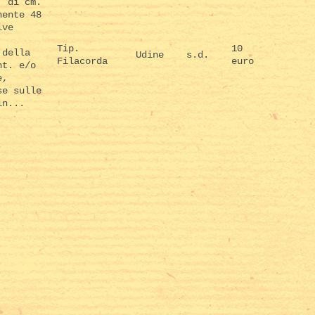
. di cm.
nente 48
ive
Tip.
10
 della
Udine
s.d.
Filacorda
euro
nt. e/o
e,
se sulle
in...