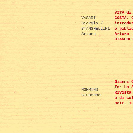
VITA di
VASARI
COSTA. 
Giorgio /
introdu
STANGHELLINI
e bibli
Arturo
Arturo
STANGHE
Gianni 
In: Lo 
MORMINO
Rivista
Giuseppe
e di cu
sett. 1