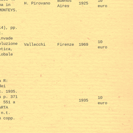
Buenos
10
H. Pirovano
1925
ma in
Aires
euro
MONTEYS.
14), pp.
t.
invade
10
oluzione
Vallecchi
Firenze
1969
euro
etica,
lobale
a R:
dei
c. 1935.
a p. 371
10
1935
. 551 a
euro
ARTA
 n.t.
n copp.