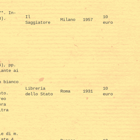
7*. In-
Il
10
8).
Milano
1957
Saggiatore
euro
.
6), pp.
iante ai
n bianco
Libreria
10
Roma
1931
sto.
dello Stato
euro
reo
era
ltra
le di m.
iate 4.