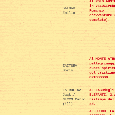
Al POLO AUST
in VELOCIPED
SALGARI
Romanzo
Emilio
d'avventure 
completo).
Al MONTE ATH
pellegrinagg
ZAITSEV
cuore spirit
Boris
del cristian
ORTODOSSO.
LA BOLINA
AL LAGOdegli
Jack /
ELEFANTI. 3,
NICCO Carlo
ristampa del
(ill)
ed.
AL DUOMO. La