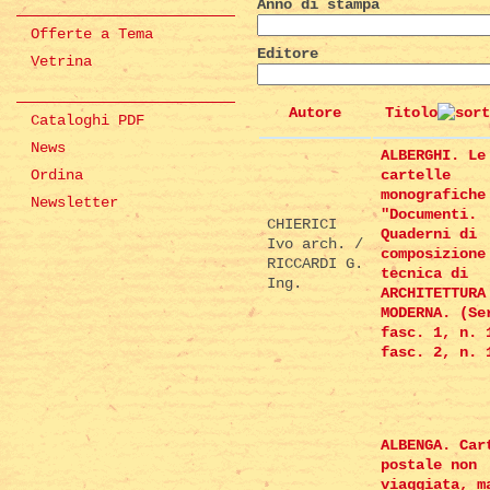
Anno di stampa
Offerte a Tema
Editore
Vetrina
Autore
Titolo
Cataloghi PDF
News
ALBERGHI. Le
Ordina
cartelle
monografiche
Newsletter
"Documenti.
CHIERICI
Quaderni di
Ivo arch. /
composizione
RICCARDI G.
tecnica di
Ing.
ARCHITETTURA
MODERNA. (Se
fasc. 1, n. 
fasc. 2, n. 
ALBENGA. Car
postale non
viaggiata, m