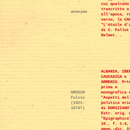
cui qualcuno
trascritto a
anonimo
all'epoca, r
verso, la CA
"L'étoile d'
di C. Fallot
Delmet. .
ALBANIA, IBE
CAUCASICA e
ARMENIA. Prt
prima e
GROSSO
monografica 
Fulvio
"Aspetti del
(1921-
politica ori
1970?)
di DOMIZIANO
Estr. orig. 
"Epigraphica
16., f. 1-4,
genn.-dic. 1