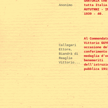
SARTORIA che
Anonimo
tutta Italia
AUTUTNNI - I
1939 - 40.
Al Commendat
Vittorio GUY
Callegari
occasione de
Ettore,
conferimento
Biandrà di
medaglia d'o
Reaglie
benemeriti
Vittorio...
dell'istruzi
pubblica 191