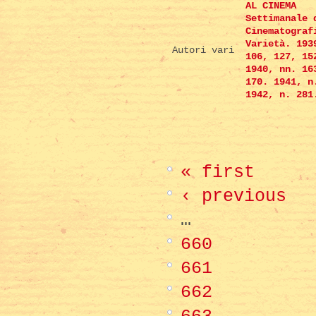
AL CINEMA
Settimanale 
Cinematograf
Varietà. 193
Autori vari
106, 127, 15
1940, nn. 16
170. 1941, n
1942, n. 281
« first
‹ previous
…
660
661
662
663