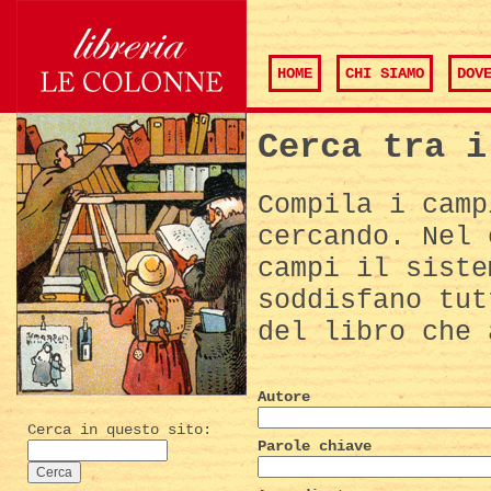
HOME
CHI SIAMO
DOV
Cerca tra i
Compila i camp
cercando. Nel 
campi il siste
soddisfano tut
del libro che 
Autore
Cerca in questo sito:
Parole chiave