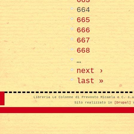
664
665
666
667
668
…
next ›
last »
Libreria Le Colonne di Prevosto Micaela e C. s.
Sito realizzato in
[Drupal]
d